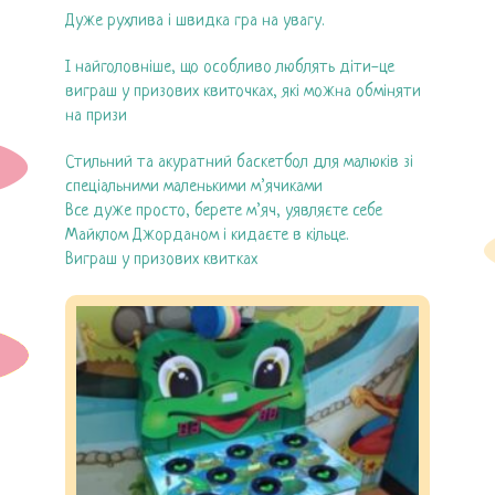
Дуже рухлива і швидка гра на увагу.
І найголовніше, що особливо люблять діти-це
виграш у призових квиточках, які можна обміняти
на призи
Стильний та акуратний баскетбол для малюків зі
спеціальними маленькими м’ячиками
Все дуже просто, берете м’яч, уявляєте себе
Майклом Джорданом і кидаєте в кільце.
Виграш у призових квитках