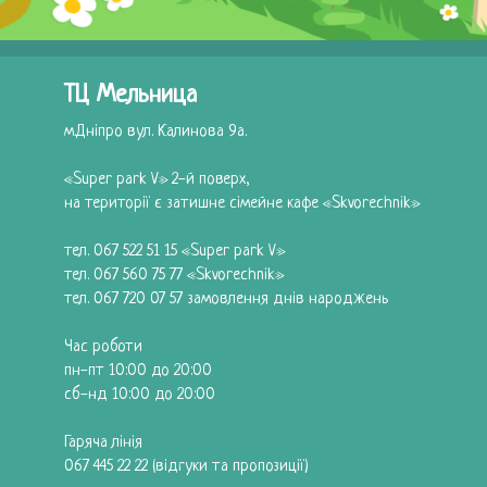
ТЦ Мельница
м.Дніпро вул. Калинова 9а.
«Super park V» 2-й поверх,
на території є затишне сімейне кафе «Skvorechnik»
тел.
067 522 51 15
«Super park V»
тел.
067 560 75 77
«Skvorechnik»
тел.
067 720 07 57
замовлення днів народжень
Час роботи
пн-пт 10:00 до 20:00
сб-нд 10:00 до 20:00
Гаряча лінія
067 445 22 22
(відгуки та пропозиції)