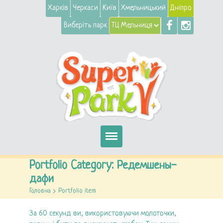
Харків
Черкаси
Київ
Хмельницький
Дніпро
Виберіть парк
Головна
Portfolio Category:
Редемшены-
дафи
Автомати
Головна
>
Portfolio item
Атракціони
За 60 секунд ви, використовуючи молоточки,