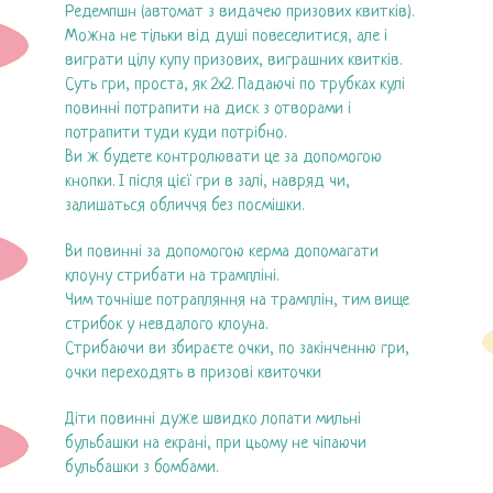
Редемпшн (автомат з видачею призових квитків).
Можна не тільки від душі повеселитися, але і
виграти цілу купу призових, виграшних квитків.
Суть гри, проста, як 2х2. Падаючі по трубках кулі
повинні потрапити на диск з отворами і
потрапити туди куди потрібно.
Ви ж будете контролювати це за допомогою
кнопки. І після цієї гри в залі, навряд чи,
залишаться обличчя без посмішки.
Ви повинні за допомогою керма допомагати
клоуну стрибати на трампліні.
Чим точніше потрапляння на трамплін, тим вище
стрибок у невдалого клоуна.
Стрибаючи ви збираєте очки, по закінченню гри,
очки переходять в призові квиточки
Діти повинні дуже швидко лопати мильні
бульбашки на екрані, при цьому не чіпаючи
бульбашки з бомбами.