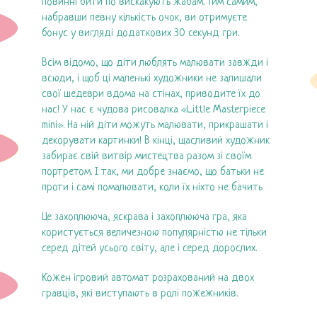
повинні бити по вискакують жабам. Тим самим,
Дні народження
набравши певну кількість очок, ви отримуєте
бонус у вигляді додаткових 30 секунд гри.
Кафе
Всім відомо, що діти люблять малювати завжди і
Ціни
всюди, і щоб ці маленькі художники не залишали
свої шедеври вдома на стінах, приводите їх до
Галерея
нас! У нас є чудова рисовалка «Little Masterpiece
mini». На ній діти можуть малювати, прикрашати і
Контакти
декорувати картинки! В кінці, щасливий художник
забирає свій витвір мистецтва разом зі своїм
портретом. І так, ми добре знаємо, що батьки не
проти і самі помалювати, коли їх ніхто не бачить
Це захоплююча, яскрава і захоплююча гра, яка
користується величезною популярністю не тільки
серед дітей усього світу, але і серед дорослих.
Кожен ігровий автомат розрахований на двох
гравців, які виступають в ролі пожежників.