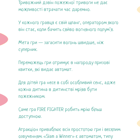
Тривожний дзвін пожежної тривоги не дає
можливості втрачати час даремно.
У кожного гравця є свій шланг, оператором якого
він стає, коли бачить сяйво вогняного полум’я.
Мета гри — загасити вогонь швидше, ніж
суперник.
Переможець гри отримує в нагороду призові
квитки, які видає автомат.
Для дітей гра несе в собі особливий сенс, адже
кожна дитина в дитинстві мріяв бути
пожежником.
Саме гра FIRE FIGHTER робить мрію більш
доступною.
Атракціон приваблює всіх простотою гри і веселим
озвученням. «Slam a Winner» є автоматом, типу