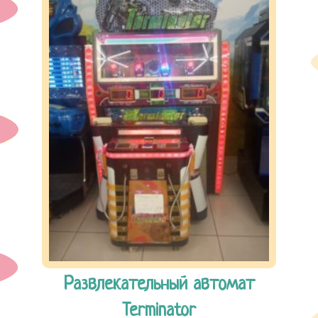
Дні народження
Кафе
Ціни
Галерея
Контакти
Развлекательный автомат
Terminator