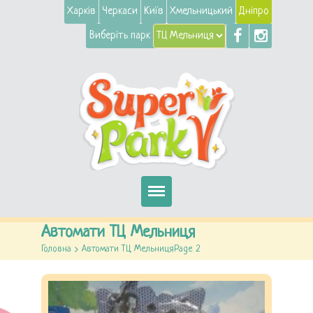
Харків
Черкаси
Київ
Хмельницький
Дніпро
Виберіть парк
Головна
Автомати ТЦ Мельниця
Головна
>
Автомати ТЦ Мельниця
Page 2
Автомати
Атракціони